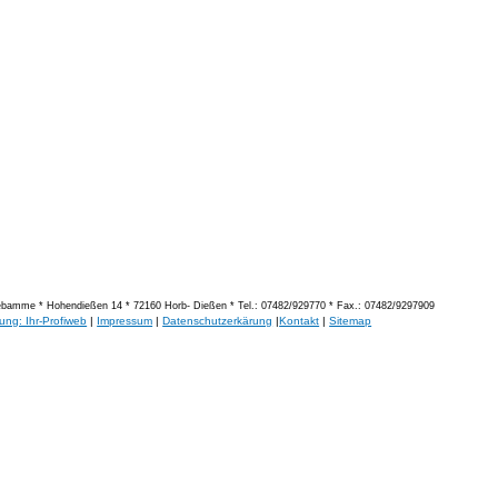
bamme * Hohendießen 14 * 72160 Horb- Dießen * Tel.: 07482/929770 * Fax.: 07482/9297909
rung: Ihr-Profiweb
|
Impressum
|
Datenschutzerkärung
|
Kontakt
|
Sitemap