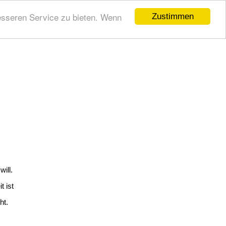
esseren Service zu bieten. Wenn
Zustimmen
ill.
t ist
ht.