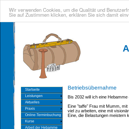
Wir verwenden Cookies, um die Qualität und Benutzerfr
Sie auf Zustimmen klicken, erklären Sie sich damit ein
A
Betriebsübernahme
Startseite
Leistungen
Bis 2032 will ich eine Hebamme 
Aktuelles
Eine "taffe" Frau mit Mumm, mit Sc
Praxis
viel zu arbeiten, eine mit visionä
Online-Terminbuchung
Eine, die Belastungen meistern ka
Kurse
Arbeit der Hebamme