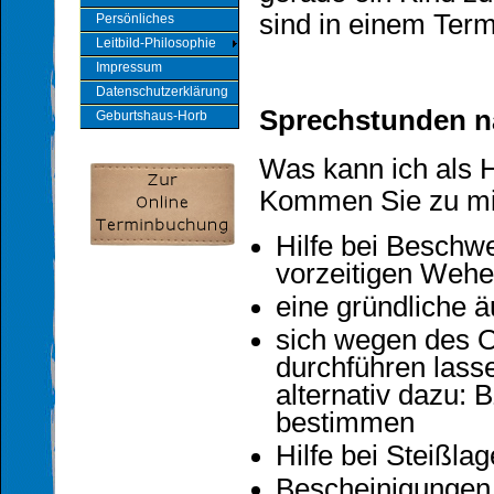
sind in einem Term
Persönliches
Leitbild-Philosophie
Impressum
Datenschutzerklärung
Sprechstunden n
Geburtshaus-Horb
Was kann ich als 
Kommen Sie zu mi
Hilfe bei Beschw
vorzeitigen Weh
eine gründliche
sich wegen des 
durchführen las
alternativ dazu:
bestimmen
Hilfe bei Steißla
Bescheinigungen