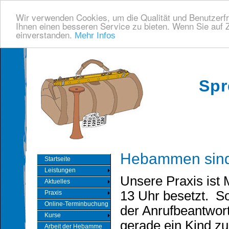
Wir verwenden Cookies, um die Qualität und Benutzerfr
Ihnen einen besseren Service zu bieten. Wenn Sie auf Z
einverstanden.
Mehr Infos
Spr
Hebammen sind 
Startseite
Leistungen
Unsere Praxis ist 
Aktuelles
13 Uhr besetzt. Sol
Praxis
Online-Terminbuchung
der Anrufbeantwort
Kurse
gerade ein Kind z
Arbeit der Hebamme