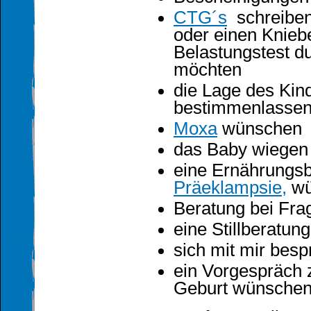
CTG´s
schreiben
oder einen Knieb
Belastungstest d
möchten
die Lage des Kin
bestimmenlasse
Moxa
wünschen
das Baby wiegen
eine Ernährungsb
Präeklampsie,
wü
Beratung bei Fra
eine Stillberatu
sich mit mir bes
ein Vorgespräch 
Geburt wünschen