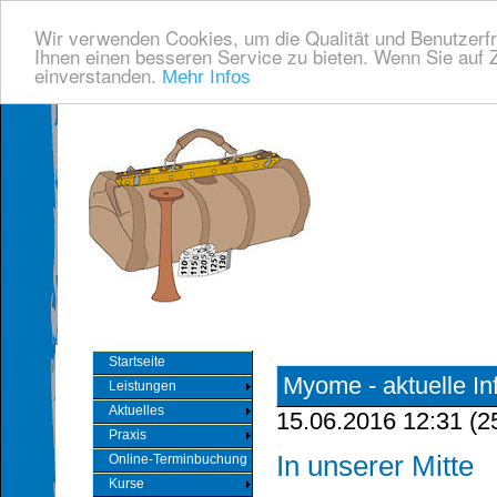
Wir verwenden Cookies, um die Qualität und Benutzerfr
Ihnen einen besseren Service zu bieten. Wenn Sie auf Z
einverstanden.
Mehr Infos
Startseite
Myome - aktuelle In
Leistungen
Aktuelles
15.06.2016 12:31
(
2
Praxis
In unserer Mitte
Online-Terminbuchung
Kurse