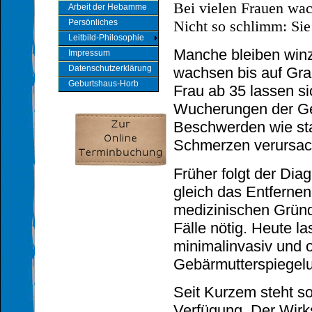
Bei vielen Frauen wa
Arbeit der Hebamme
Persönliches
Nicht so schlimm: Sie
Leitbild-Philosophie
Manche bleiben winzi
Impressum
Datenschutzerklärung
wachsen bis auf Grap
Geburtshaus-Horb
Frau ab 35 lassen si
Wucherungen der Ge
Beschwerden wie sta
Schmerzen verursach
Früher folgt der Di
gleich das Entferne
medizinischen Gründ
Fälle nötig. Heute l
minimalinvasiv und 
Gebärmutterspiegelu
Seit Kurzem steht s
Verfügung. Der Wirks