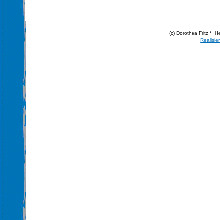
(c) Dorothea Fritz
* He
Realisie