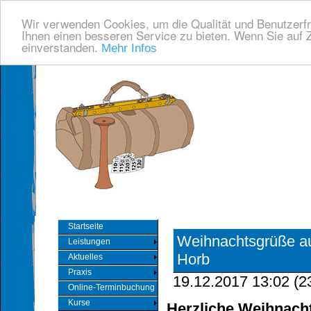
Wir verwenden Cookies, um die Qualität und Benutzerfr
Ihnen einen besseren Service zu bieten. Wenn Sie auf Z
einverstanden.
Mehr Infos
Startseite
Weihnachtsgrüße a
Leistungen
Horb
Aktuelles
Praxis
19.12.2017 13:02
(
2
Online-Terminbuchung
Kurse
Herzliche Weihnach