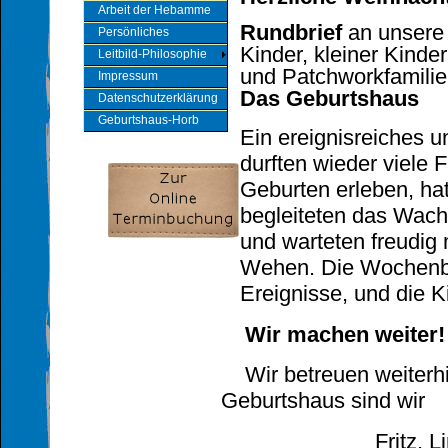
Arbeit der Hebamme
Rundbrief
an unsere 
Persönliches
Kinder,
kleiner Kinde
Leitbild-Philosophie
und Patchworkfamili
Impressum
Das Geburtshaus
Datenschutzerklärung
Geburtshaus-Horb
Ein ereignisreiches u
durften wieder viele 
Geburten erleben, ha
begleiteten das Wach
und warteten freudig 
Wehen. Die Wochenb
Ereignisse, und die K
Wir machen weiter!
Wir betreuen weiterhi
Geburtshaus sind wi
Fritz, Lingne