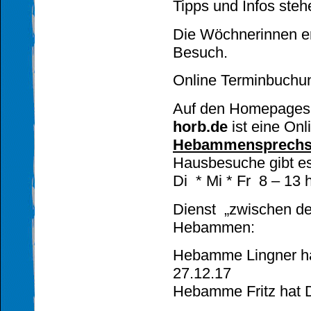
Tipps und Infos steh
Die Wöchnerinnen er
Besuch.
Online Terminbuchu
Auf den Homepage
horb.de
ist eine Onl
Hebammensprechs
Hausbesuche gibt e
Di * Mi * Fr 8 – 13 
Dienst „zwischen d
Hebammen:
Hebamme Lingner ha
27.12.17
H
ebamme Fritz hat D