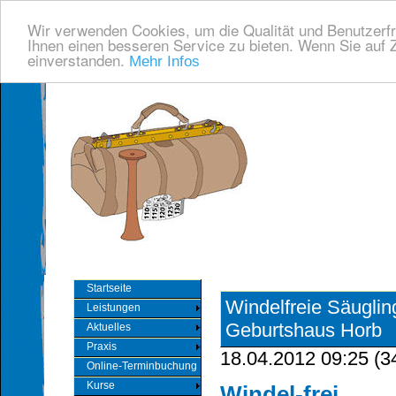
Wir verwenden Cookies, um die Qualität und Benutzerfr
Ihnen einen besseren Service zu bieten. Wenn Sie auf Z
einverstanden.
Mehr Infos
Startseite
Windelfreie Säuglin
Leistungen
Geburtshaus Horb
Aktuelles
Praxis
18.04.2012 09:25
(
3
Online-Terminbuchung
Kurse
Windel-frei