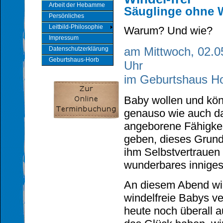
Arbeit der Hebamme
Säuglinge ohne 
Persönliches
Leitbild-Philosophie
Warum? Und wie?
Impressum
am Mittwoch, 02.0
Datenschutzerklärung
Geburtshaus-Horb
Uhr
im Geburtshaus H
Baby wollen und kön
genauso wie auch das
angeborene Fähigkei
geben, dieses Grund
ihm Selbstvertrauen 
wunderbares inniges
An diesem Abend wir
windelfreie Babys ve
heute noch überall a