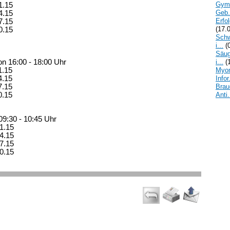
Gymn
1.15
Geb.
4.15
Erfol
7.15
(17.
0.15
Schw
i...
(0
Säug
i...
(1
on 16:00 - 18:00 Uhr
Myom
1.15
Infor.
4.15
Brau
7.15
Anti.
0.15
 09:30 - 10:45 Uhr
1.15
4.15
7.15
0.15