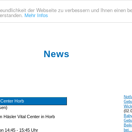
eundlichkeit der Webseite zu verbessern und Ihnen einen b
verstanden.
Mehr Infos
News
Notf
 Center Horb
Gebu
Wick
sen
)
(02.
Bab
m Häsler Vital Center in Horb
Gebu
Beik
bei..
on 14:45 - 15:45 Uhr