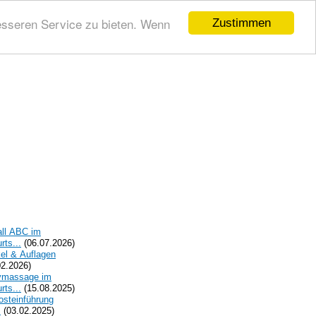
esseren Service zu bieten. Wenn
Zustimmen
all ABC im
rts...
(06.07.2026)
el & Auflagen
02.2026)
ymassage im
rts...
(15.08.2025)
osteinführung
.
(03.02.2025)