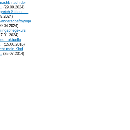
astik nach der
..
(29.09.2024)
greich Stillen - ...
09.2024)
angerschaftsyoga
9.04.2024)
lingspflegekurs
7.01.2024)
e - aktuelle
..
(15.06.2016)
cht mein Kind
..
(25.07.2014)