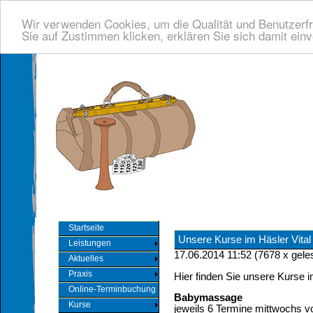
Wir verwenden Cookies, um die Qualität und Benutzerfr
Sie auf Zustimmen klicken, erklären Sie sich damit ein
Startseite
Unsere Kurse im Häsler Vital
Leistungen
17.06.2014 11:52
(
7678 x gele
Aktuelles
Praxis
Hier finden Sie unsere Kurse i
Online-Terminbuchung
Babymassage
Kurse
jeweils 6 Termine mittwochs v