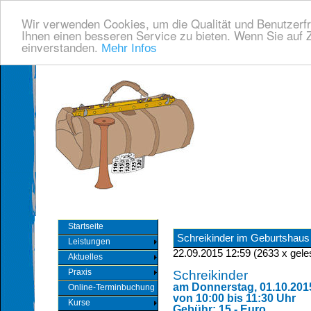
Wir verwenden Cookies, um die Qualität und Benutzerfr
Ihnen einen besseren Service zu bieten. Wenn Sie auf Z
einverstanden.
Mehr Infos
Startseite
Schreikinder im Geburtshaus
Leistungen
22.09.2015 12:59
(
2633 x gele
Aktuelles
Praxis
Schreikinder
am Donnerstag, 01.10.201
Online-Terminbuchung
von 10:00 bis 11:30 Uhr
Kurse
Gebühr: 15,- Euro